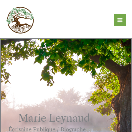
Aller
au
contenu
Marie Leynaud
Écrivaine Publique / Biographe